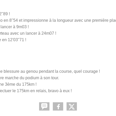
"89 !
 en 8"54 et impressionne à la longueur avec une première plac
lancer à 9m03 !
eau avec un lancer à 24m07 !
en 12'03"71 !
blessure au genou pendant la course, quel courage !
re marche du podium à son tour.
ine 3ème du 175km !
ectuer le 175km en relais, bravo à eux !