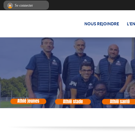
Panneau de gestion des cookies
Se connecter
NOUS REJOINDRE
L'E