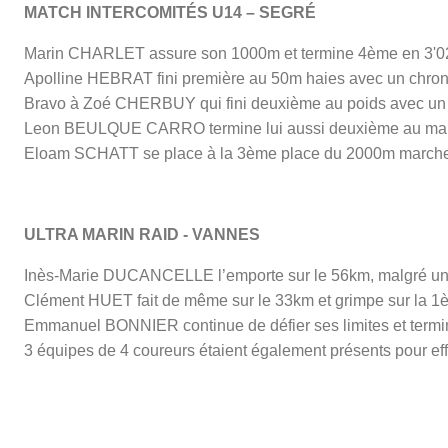
MATCH INTERCOMITÉS U14 – SEGRÉ
Marin CHARLET assure son 1000m et termine 4ème en 3'02
Apolline HEBRAT fini première au 50m haies avec un chrono
Bravo à Zoé CHERBUY qui fini deuxième au poids avec un 
Leon BEULQUE CARRO termine lui aussi deuxième au mart
Eloam SCHATT se place à la 3ème place du 2000m marche 
ULTRA MARIN RAID - VANNES
Inès-Marie DUCANCELLE l’emporte sur le 56km, malgré une 
Clément HUET fait de même sur le 33km et grimpe sur la 1è
Emmanuel BONNIER continue de défier ses limites et term
3 équipes de 4 coureurs étaient également présents pour eff