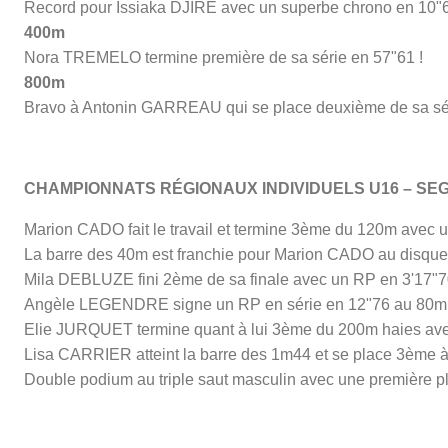
Record pour Issiaka DJIRÉ avec un superbe chrono en 10"6
400m
Nora TREMELO termine première de sa série en 57"61 !
800m
Bravo à Antonin GARREAU qui se place deuxième de sa séri
CHAMPIONNATS RÉGIONAUX INDIVIDUELS U16 – SE
Marion CADO fait le travail et termine 3ème du 120m avec 
La barre des 40m est franchie pour Marion CADO au disque 
Mila DEBLUZE fini 2ème de sa finale avec un RP en 3'17"
Angèle LEGENDRE signe un RP en série en 12"76 au 80m haie
Elie JURQUET termine quant à lui 3ème du 200m haies avec 
Lisa CARRIER atteint la barre des 1m44 et se place 3ème à 
Double podium au triple saut masculin avec une première