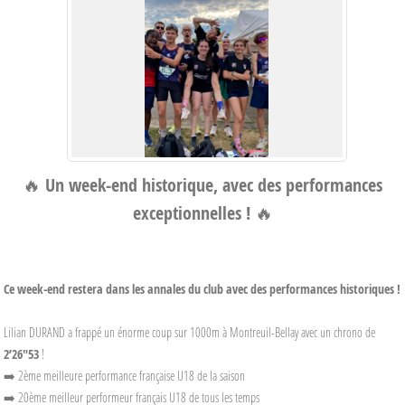
🔥
Un week-end historique, avec des performances
exceptionnelles !
🔥
Ce week-end restera dans les annales du club avec des performances historiques !
Lilian DURAND a frappé un énorme coup sur 1000m à Montreuil-Bellay avec un chrono de
2’26"53
!
➡️ 2ème meilleure performance française U18 de la saison
➡️ 20ème meilleur performeur français U18 de tous les temps