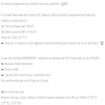
Un temps exceptionnel qui confirme tout son potentiel ! 🐺💥
À la Finale Nationale des Pointes d’Or, Marion CADO est sacrée championne de France du
triathlon orienté lancers !
🥇 1ère au disque avec 39m25
🥉 4ème au poids (RP à 11m37)
7ème au 120m (15"71)
➡️ Total de 125 points, et une régularité impressionnante pour monter sur le toit de France ! 🏆
Et que dire de Nessa BORDERIEUX, impériale au marteau aux Pré-France avec un jet à 50m85 !
➡️ Nouveau record personnel
➡️ Victoire nette
➡️ Cap des 50m franchi pour la première fois !
Une performance qui en dit long sur la suite…
🎽 Et ce n’est pas tout :
Antonin Garreau, Julien Cambou et Mahel Gautier explosent leurs RP sur 1000m (2’29"57,
2’31"92, 2’33"39) !