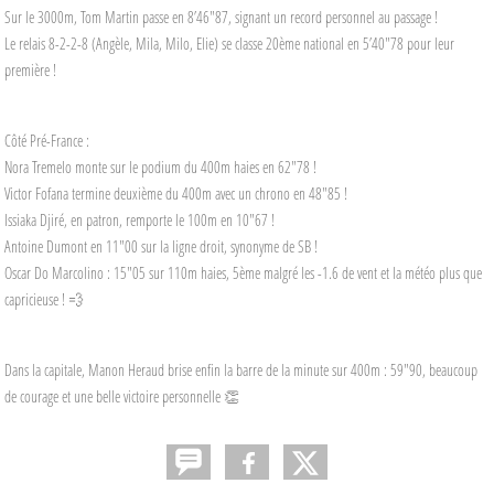
Sur le 3000m, Tom Martin passe en 8’46"87, signant un record personnel au passage !
Le relais 8-2-2-8 (Angèle, Mila, Milo, Elie) se classe 20ème national en 5’40"78 pour leur
première !
Côté Pré-France :
Nora Tremelo monte sur le podium du 400m haies en 62"78 !
Victor Fofana termine deuxième du 400m avec un chrono en 48"85 !
Issiaka Djiré, en patron, remporte le 100m en 10"67 !
Antoine Dumont en 11"00 sur la ligne droit, synonyme de SB !
Oscar Do Marcolino : 15"05 sur 110m haies, 5ème malgré les -1.6 de vent et la météo plus que
capricieuse ! 💨
Dans la capitale, Manon Heraud brise enfin la barre de la minute sur 400m : 59"90, beaucoup
de courage et une belle victoire personnelle 👏