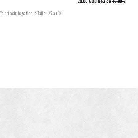
20.00 €
au lieu de
40.00 €
olori noir, logo floqué Taille : XS au 3XL