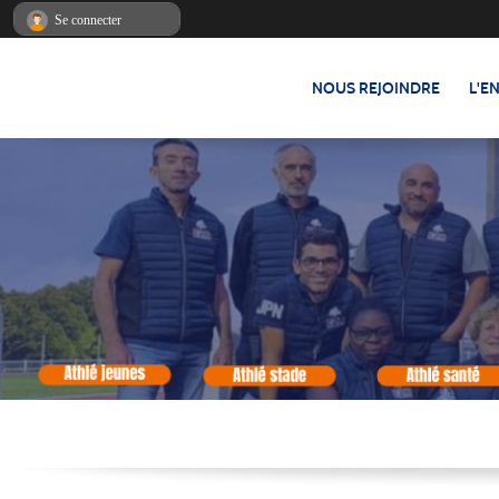
Panneau de gestion des cookies
Se connecter
NOUS REJOINDRE
L'E