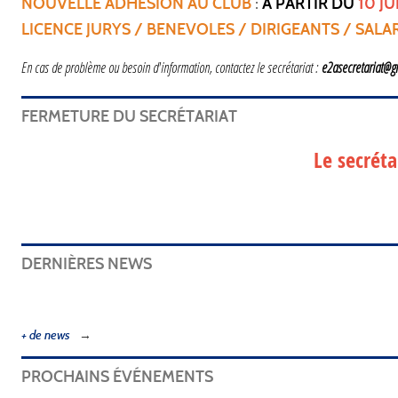
NOUVELLE ADHESION AU CLUB
:
A PARTIR DU
10 JU
LICENCE JURYS / BENEVOLES / DIRIGEANTS / SALA
En cas de problème ou besoin d'information, contactez le secrétariat :
e2asecretariat@
FERMETURE DU SECRÉTARIAT
Le secrét
DERNIÈRES NEWS
+ de news
PROCHAINS ÉVÉNEMENTS