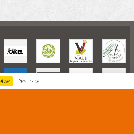
refuser
Personnaliser
225375
visites