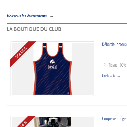
Voir tous les évènements
LA BOUTIQUE DU CLUB
Débardeur compé
SOLDES
🪡 Tissus 100% 
Lire la suite
Coupe vent léger
SOLDES