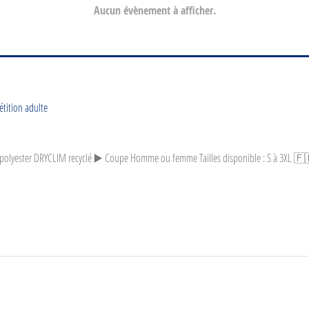
Aucun évènement à afficher.
tition adulte
polyester DRYCLIM recyclé ▶️ Coupe Homme ou femme Tailles disponible : S à 3XL 