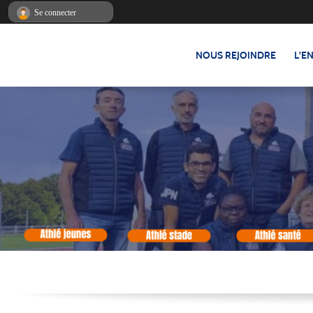
Panneau de gestion des cookies
Se connecter
NOUS REJOINDRE
L'E