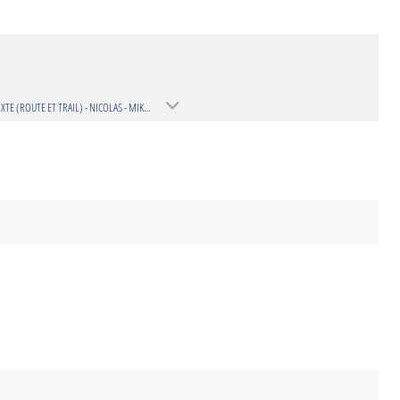
LOISIR MIXTE (ROUTE ET TRAIL) - NICOLAS - MIKULAK (SAISON 2025-2026)