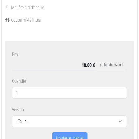
🪡 Matière nid d'abeille
👫 Coupe mixte fittée
Prix
au lieu de
36.00 €
Quantité
Version
Ajouter au panier