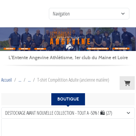
Panneau de gestion des cookies
L'Entente Angevine Athlétisme, 1er club du Maine et Loire
Accueil
T-shirt Compétition Adulte (ancienne matière)
BOUTIQUE